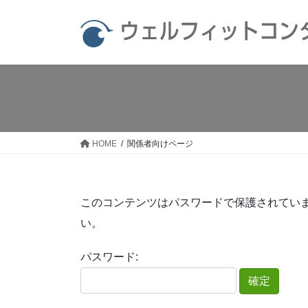
コ
ナ
ン
ビ
ウェルフィットコン
テ
ゲ
ン
ー
ツ
シ
へ
ョ
ス
ン
キ
に
ッ
移
HOME
関係者向けページ
プ
動
このコンテンツはパスワードで保護されてい
い。
パスワード: