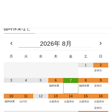
お知らせ一覧
臨時休業など
2026
8月
月
火
水
木
金
土
日
1
2
定休日
3
4
5
6
8
9
7
臨時休業
臨時休業
定休日
10
11
12
13
14
15
16
臨時休業
山の日
お盆休み
お盆休み
お盆休み
お盆休み
定休日