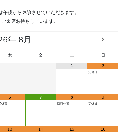
科は午後から休診させていただきます。
でご来店お待ちしています。
26
8月
木
金
土
日
1
2
定休日
6
8
9
7
時休業
臨時休業
定休日
13
14
15
16