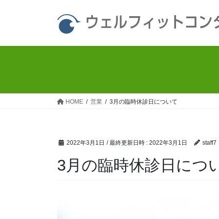
コ
ナ
ン
ビ
ウェルフィットコン
テ
ゲ
ン
ー
ツ
シ
へ
ョ
ス
ン
キ
に
ッ
移
HOME
営業
3月の臨時休診日について
プ
動
2022年3月1日
/ 最終更新日時 :
2022年3月1日
staff7
3月の臨時休診日につ