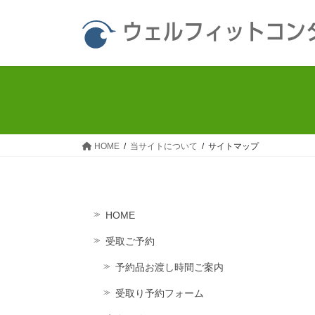
コ
ナ
ン
ビ
ウェルフィットコン
テ
ゲ
ン
ー
ツ
シ
へ
ョ
ス
ン
キ
に
ッ
移
HOME
当サイトについて
サイトマップ
プ
動
HOME
受取ご予約
予約品お渡し時間ご案内
受取り予約フォーム