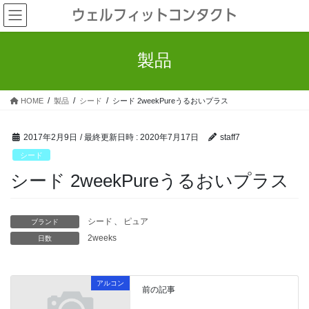
コ
ナ
ウェルフィットコンタクト
ン
ビ
テ
ゲ
ン
ー
製品
ツ
シ
へ
ョ
ス
ン
HOME
製品
シード
シード 2weekPureうるおいプラス
キ
に
ッ
移
プ
動
2017年2月9日
/ 最終更新日時 :
2020年7月17日
staff7
シード
シード 2weekPureうるおいプラス
シード
、
ピュア
ブランド
2weeks
日数
アルコン
前の記事