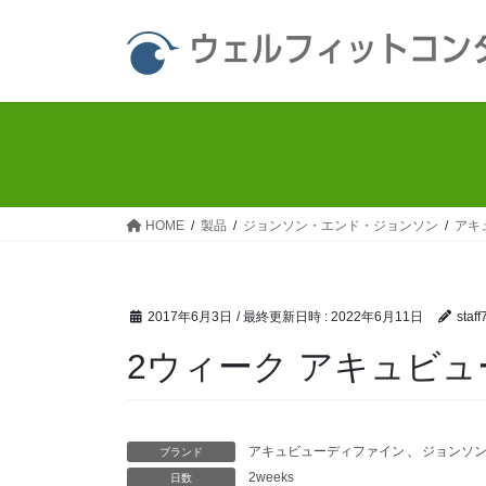
コ
ナ
ン
ビ
ウェルフィットコン
テ
ゲ
ン
ー
ツ
シ
へ
ョ
ス
ン
キ
に
ッ
移
HOME
製品
ジョンソン・エンド・ジョンソン
アキ
プ
動
2017年6月3日
/ 最終更新日時 :
2022年6月11日
staff
2ウィーク アキュビュ
アキュビューディファイン
、
ジョンソ
ブランド
2weeks
日数